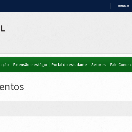
COMUNICA BR
IR
PARA
O
CONTEÚDO
vação
Extensão e estágio
Portal do estudante
Setores
Fale Conos
entos