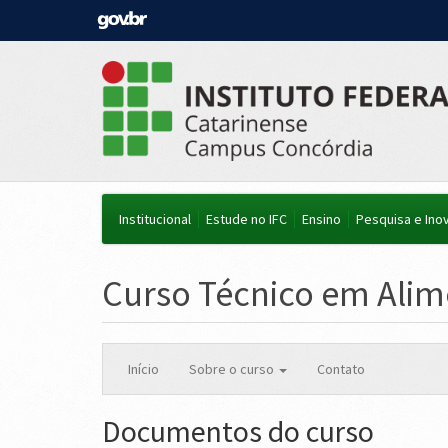
Institucional
Estude no IFC
Ensino
Pesquisa e Ino
Curso Técnico em Alim
Início
Sobre o curso
Contato
Documentos do curso